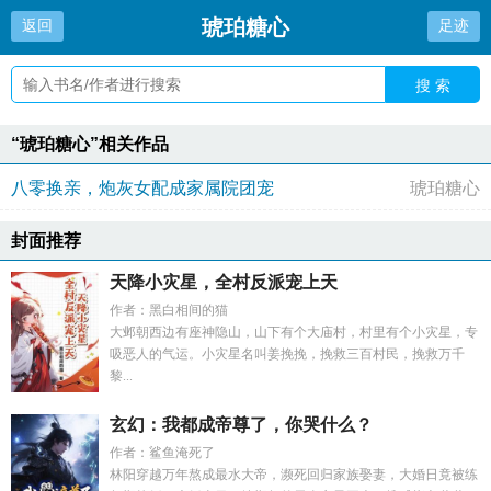
琥珀糖心
返回
足迹
搜 索
“琥珀糖心”相关作品
八零换亲，炮灰女配成家属院团宠
琥珀糖心
封面推荐
天降小灾星，全村反派宠上天
作者：黑白相间的猫
大邺朝西边有座神隐山，山下有个大庙村，村里有个小灾星，专
吸恶人的气运。小灾星名叫姜挽挽，挽救三百村民，挽救万千
黎...
玄幻：我都成帝尊了，你哭什么？
作者：鲨鱼淹死了
林阳穿越万年熬成最水大帝，濒死回归家族娶妻，大婚日竟被练