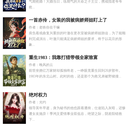
气期抢婚！大婚当日，练期气的天命之子王尘，携戒指老爷爷
抢...
一首赤伶，女装的我被病娇师姐盯上了
作者：老铁你在干嘛
肩负着戏曲复兴重担的叶澈在更衣室被病娇师姐胁迫，为了能顺
利完成演出，叶澈只能满足病娇师姐的要求，终于以花旦的形
象...
重生1983：我靠打猎带领全家致富
作者：晚风的云
前世坐拥亿万家财却孤独终老，一睁眼竟重生回到20岁那年。
1983年的东北山村。此时的他，还是那个为救兄弟被野猪撞...
绝对权力
作者：光约
领导英年早逝，身为秘书的他也跟着遭殃，仕途陷入灰暗，还惨
遭女友抛弃！季鸿文爱情事业双低谷，绝望之际，阴差阳错救
下...