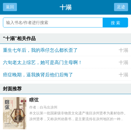
十溺
返回
足迹
搜 索
“十溺”相关作品
重生七年后，我的乖仔怎么都长歪了
十溺
六旬老太上综艺，她可是高门主母啊！
十溺
癌症晚期，逼我换肾后他们后悔了
十溺
封面推荐
瞎弦
作者：白马出凉州
本文以第一批国家级非物质文化遗产项目凉州贤孝为素材创作。
凉州贤孝，又称凉州劝善书，是主要流传在凉州地区的一种...