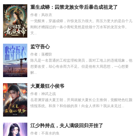
重生成蟒：囚禁龙族女帝后暴击成祖龙了
作者：风吹衣
一觉醒来，穿越成蟒，许惊龙压力很大。而压力更大的是自个儿
刚刚才糟蹋过的一条小青蛇竟然是统领十万水军的龙宫女帝。
夭...
监守吾心
作者：落樱阶
陈凡是一名普通的工程监理检测员，面对工地上的违规现象，他
想要改变，却心有余而力不足。但是他有大局思想，一心想要
解...
大夏最狂小侯爷
作者：神武之战
岳君渊穿越大夏王朝，开局就被大夏长公主推倒，觉醒绝色红颜
情报系统。和亲？和你娘的亲！向金人求和？我从未见过...
江少矜持点，夫人满级回归开挂了
作者：不喜水的鱼