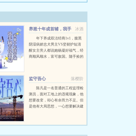
养崽十年成首辅，我手
冰酒
握百亿奖励
年下养成双洁经商1v1，腹黑
阴湿病娇忠犬男主VS坚韧护短清
醒女主旁人都说她杨凝好福气，经
商顺风顺水，富可敌国。随手捡的
小乞丐都能十八岁状元及第，不仅
年纪轻轻成为新帝红人，还在二十
二岁那年重振江南士族叶氏门楣成
监守吾心
落樱阶
为叶国公。就...
陈凡是一名普通的工程监理检
测员，面对工地上的违规现象，他
想要改变，却心有余而力不足。但
是他有大局思想，一心想要解决建
设工程中因贪污腐败导致的安全问
题，创新化地提出了监理监督检测
一体化系统平台。然而，想要力排
众议，干成一番事业，非常之...