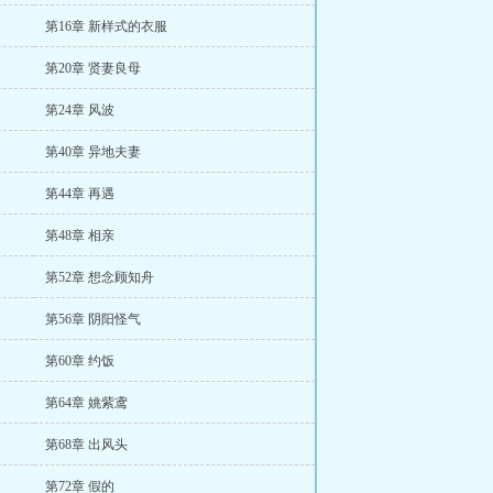
第16章 新样式的衣服
第20章 贤妻良母
第24章 风波
第40章 异地夫妻
第44章 再遇
第48章 相亲
第52章 想念顾知舟
第56章 阴阳怪气
第60章 约饭
第64章 姚紫鸢
第68章 出风头
第72章 假的