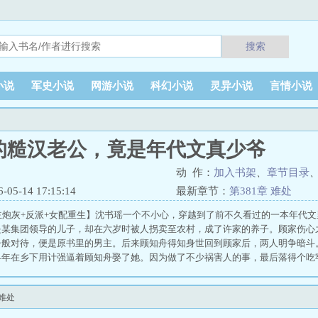
搜索
小说
军史小说
网游小说
科幻小说
灵异小说
言情小说
的糙汉老公，竟是年代文真少爷
动 作：
加入书架
、
章节目录
5-14 17:15:14
最新章节：
第381章 难处
主炮灰+反派+女配重生】沈书瑶一个不小心，穿越到了前不久看过的一本年代
是某集团领导的儿子，却在六岁时被人拐卖至农村，成了许家的养子。顾家伤心
子般对待，便是原书里的男主。后来顾知舟得知身世回到顾家后，两人明争暗斗
早年在乡下用计强逼着顾知舟娶了她。因为做了不少祸害人的事，最后落得个吃
卖掉顾知舟外甥女的时候！为了改变自己的命运，她不得不踏上了自己的洗白之
难处