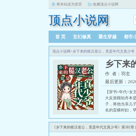
将本站设为首页
收藏顶点小说网
顶点小说网
首 页
玄幻修真
重生穿越
都市
顶点小说网
>
乡下来的糙汉老公，竟是年代文真少爷
乡下来
作 者：羽玄
最后更新：2026-0
【穿书+年代+女
大反派顾知舟本
子，将他当亲儿
名的蛮横村妇，
了和人贩子交易
真少爷
《乡下来的糙汉老公，竟是年代文真少爷》第381章 