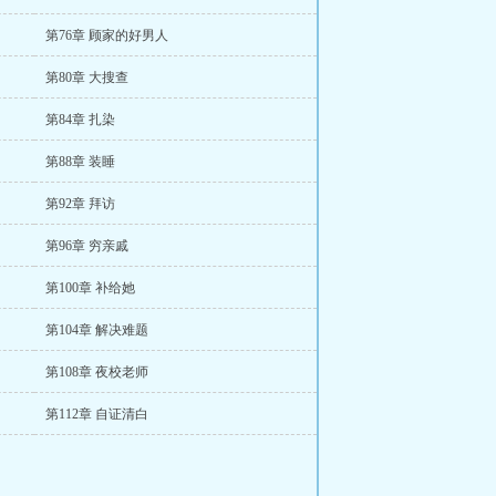
第76章 顾家的好男人
第80章 大搜查
第84章 扎染
第88章 装睡
第92章 拜访
第96章 穷亲戚
第100章 补给她
第104章 解决难题
第108章 夜校老师
第112章 自证清白