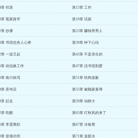
4章 邻居
第15章 工作
8章 冤家路窄
第19章 试探
2章 抄袭
第23章 赚钱养男人
8章 书瑶也有人心疼
第39章 种下心结
2章 一波又起
第43章 不是亲生的
6章 劝说换工作
第47章 沈书瑶割爱
0章 南川挨骂
第51章 给狗道歉
4章 弄垮店
第55章 被顾家羞辱
8章 赶走
第59章 动静大
2章 吃醋
第63章 打秋风的来了
6章 李霞离职
第67章 冷板凳
0章 冒领功劳
第71章 泼脏水