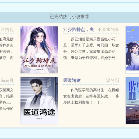
已完结热门小说推荐
路吉瓦
江少矜持点，夫
不喜水的鱼
人满级回归开挂了
伯府最娇
苏云烟曾是娱乐圈当红小花
得葬身火
旦，受尽万千宠爱。可只因一场意
手害她，
外，外公过世，家族集团高层动
被夺。而
荡，继母为争权夺利，置她于死
垫脚石。
地，而父亲却坐视不管。苏云烟劫
人丑态虚
后余生，好在垂危之际被骆氏集团
了他的前
董事长搭救，并被收作其养女。三
乌乌月
医道鸿途
温冬阳
.
年后，在美国完成深造的苏云烟回
归...
乐圈爽文
作为医学院的高材生，在目睹
命，结果
女友出轨后，选择弃医从政，一步
星身上。
步踏上权利巅峰！！！...
婚后作的
综艺上。
水的时
游戏，害