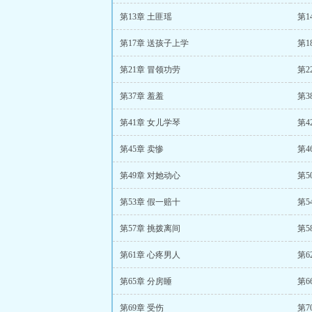
第13章 土匪瑶
第1
第17章 送孩子上学
第1
第21章 冒领功劳
第2
第37章 羞羞
第3
第41章 女儿学琴
第4
第45章 卖惨
第4
第49章 对她动心
第5
第53章 假一赔十
第5
第57章 挑拨离间
第5
第61章 心疼男人
第6
第65章 分房睡
第6
第69章 受伤
第7