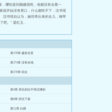
家，哪怕直到顾建国死，他都没有去看一
到家就开始没有胃口，什么都吃不下，沈书瑶
。 沈书瑶自认为，她培养出来的女儿，钢琴
。” 梁红玉...
第378章 越发在意
第374章 没有余地
第370章 回去
第4章 亲生的比不得过继的
第8章 挖坑下套
第12章 白嫖