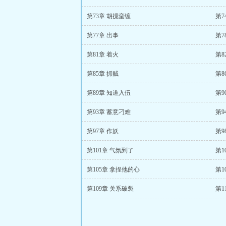
第73章 胡搅蛮缠
第7
第77章 出事
第7
第81章 着火
第8
第85章 抓贼
第8
第89章 知道入伍
第9
第93章 蓄意刁难
第9
第97章 作妖
第9
第101章 气氛到了
第1
第105章 拿捏他的心
第1
第109章 关系破裂
第1