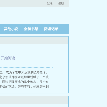
登录
注册
其他小说
会员书架
阅读记录
、
开始阅读
文里，成为了书中大反派的恶毒妻子。
之余便从远房亲戚那里过继了一个孩
。而沈书瑶穿成的这个炮灰，是个有
牢饭的下场。好巧不巧，她就穿书到
路。 乡下来的糙汉老公，竟是年代文