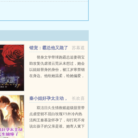
错宠：霸总他又跪了
苏幕遮
替身文学带球跑霸总追妻萌宝
助攻复仇虐渣云莞从未想过，她会
以姐姐替身的身份，被江岁寒禁锢
在身边。他给她温柔，给她偏爱，
却在她动心那一刻冷嘲你永远不如
她。她死心离去，他却在她消失的
三年里彻底失控。再重逢时，她已
秦小姐好孕太主动，
长欢喜
是知名漫...
傅先生输惨了
双洁日久生情救赎超级甜里带
点虐坚韧不屈白玫瑰VS外冷内热
活阎王秦慕染怀孕了，却打死不肯
说出孩子的父亲是谁。她寄人篱下
受尽摧残折磨，被压着去医院打