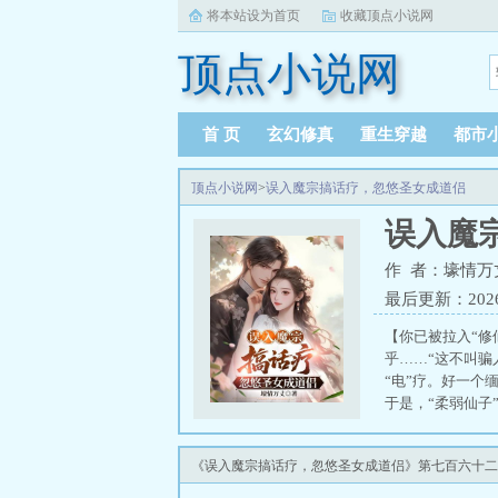
将本站设为首页
收藏顶点小说网
顶点小说网
首 页
玄幻修真
重生穿越
都市
顶点小说网
>
误入魔宗搞话疗，忽悠圣女成道侣
误入魔
作 者：壕情万
最后更新：2026-0
【你已被拉入“
乎……“这不叫
“电”疗。好一个
于是，“柔弱仙子
《误入魔宗搞话疗，忽悠圣女成道侣》第七百六十二