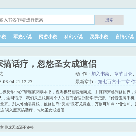
搜索
小说
军史小说
网游小说
科幻小说
灵异小说
言情小说
宗搞话疗，忽悠圣女成道侣
丈
动 作：
加入书架
、
章节目录
6-04 21:12:23
最新章节：
第七百六十二章 
修仙界反诈中心”请谨慎阅读本书，否则极易被骗走爽点。】陈南穿越到修仙界，
骗人，这叫话疗，我们只是根据每个人的智商合理分配修行资源。”传音玉牌手机
缅北宗。别人修仙靠灵根，他修仙靠“灵点”灵石兑灵点，万物可加点：悟性10、灵根
”连 误入魔宗搞话疗，忽悠圣女成道侣
章 你这天道还不够格