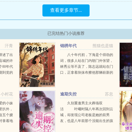
查看更多章节...
已完结热门小说推荐
汗青
锦绣年代
熊猫也是猫
讲述了出
八十年代初，下海是个得劲的
县城的许
词，很多人站在门内朝门外张望，
80年代
林秀云等不及了，陈志远就站在门
期到党的
口，正拿着块抹布擦他那辆崭新的
为幸福生
二八永久自行车的大梁，擦得锃
初，受国
亮，映着灯光晃眼。票子要足，路
响，郑自
子嘛…哥有！...
小村花
逾期失控
苏息
爱的小妹
久别重逢男主火葬场双
里扒外，
洁 叶曦时隔八年再次回到云
迫五个嫂
城，却发现公司老板是她的前男
对拿着地
友，也是八年前那个没能出生的孩
人，怒扇
子的生物学父亲。她步步为营，再