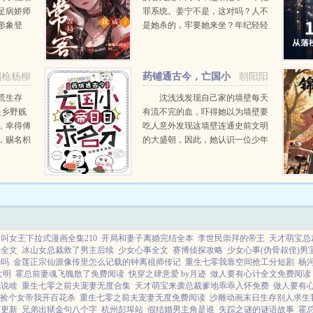
足病娇师
罪系统。姜宁不是，这对吗？人不
形象登
是她杀的，牢要她来坐？年纪轻轻
伶引得百
不想少走五十年弯路，她只能动用
国风因他
浑身解数将这伪装成一场完美犯
！白天，
罪，将自己从中摘出。绑定的系统
烟枪杨柳
药铺通古今，亡国小
朝阳阳
.
也送上助力，不仅告诉她要如...
皇帝日日求名分
荒生存
沈浅浅发现自己家的墙壁每天
是乡野贱
有流不完的血，吓得她以为墙壁要
，幸得傅
吃人意外发现这墙壁连通史前文明
，赐名枳
的大盛朝，因此，她认识一位少年
她以为此
皇帝皇帝所在雍城六国诸侯围困，
妒虐待亲
天降大雨，又接干旱，时疫横行百
有私。傅
姓十不存一，易子而食小皇帝走投
无路，跪求祖宗降下仙药，食...
叫女王下拉式漫画全集210
开局和妻子离婚完结全本
李世民崇拜的帝王
天才萌宝总
哄全文
冰山女总裁救了男主后续
少女心事全文
赛博侦探攻略
少女心事(伪骨叔侄)男
乐吗
金莲正宗仙源像传里怎么记载的钟离祖师传记
重生七零我靠空间抢工分短剧
杨
大明
霍总前妻魂飞魄散了免费阅读
快穿之肆意爱 by月迹
做人要有心计全文免费阅读
他说啥
重生七零之前夫宠妻无度合集
天才萌宝来袭总裁爹地乖乖入怀免费
做人要有
捡个女帝我开百花杀
重生七零之前夫宠妻无度免费阅读
沙雕动画末日生存别人求生
节更新
兄弟出狱金句八个字
杭州彭埠站
假结婚男主角是谁
失踪之谜的谜语故事
霍