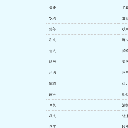
失路
尘
双剑
透
摇落
秋
和光
野
心火
鹤
幽居
缚
还珠
燕
霏霏
残
露锋
扪
牵机
清
秋火
斩
良夜
耽