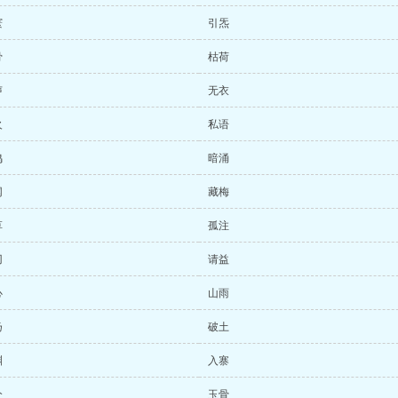
寰
引炁
骨
枯荷
声
无衣
火
私语
鸣
暗涌
网
藏梅
草
孤注
刃
请益
心
山雨
扬
破土
渊
入寨
兮
玉骨