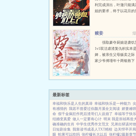
利完成演出，叶澈只能满
姐的要求，终于以花旦的
台。水袖翻飞间，一曲赤
万网友为叶澈的容颜痴迷
而崛起！群星因他而闪耀
赎妾
叶澈是全网追捧的国风女..
强取豪夺厨娘逆袭饥
1v1双洁虐渣复仇枳实本
婢，被亲生父母贩卖之际
家少爷傅瑾年十两银救下
实，带入府中研习厨艺。
生可安，却遭傅家小姐嫉
弟欺辱，甚至被诬与少爷
家一朝败落，...
最新标签
幸福和快乐是人生的真谛
幸福和快乐是一种能力
尖
有感情的
我若不曾爱过你颜月溪全文阅读
娇妻难
命
假千金疯狂作死后渣哥们人设崩了
幸福等于快
结婚变真爱
做人一定要有心计
明末 我是崇祯再造
确准确的生肖
中学生优秀作文范文
兄弟出狱该对
日短剧全集
我靠读书成圣人TXT精校
边关悍卒开局
眼
蛇果可以吃吗
张柠檬长大以后
张柠檬2最新章