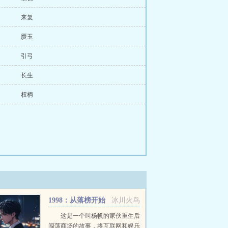
来复
赝玉
引弓
长生
权柄
1998：从落榜开始
冰川火鸟
当首富
这是一个叫杨帆的家伙重生后
闯荡商场的故事，将互联网和娱乐