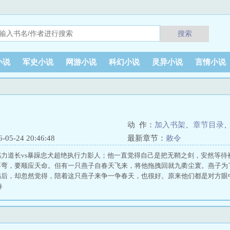
搜索
小说
军史小说
网游小说
科幻小说
灵异小说
言情小说
动 作：
加入书架
、
章节目录
5-24 20:46:48
最新章节：
敕令
感力道长vs暴躁忠犬超绝执行力影人；他一直觉得自己是把无鞘之剑，安然等待
不弯，要顺应天命。但有一只燕子自春天飞来，将他拖拽回就九衢尘寰。燕子为
伤后，却忽然觉得，陪着这只燕子来争一争春天，也很好。原来他们都是对方眼
春