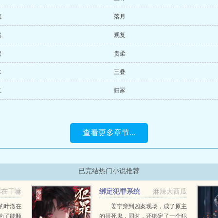
流
落月
然
观复
虞
贵柔
木
三叠
立
归冢
查看更多章节...
已完结热门小说推荐
你在干嘛
绑定犯罪系统
麻辣大西瓜
上了
后，我成了警局常客
的叶澈在
姜宁穿到凶案现场，成了原主
为了能顺
的替死鬼，同时，还绑定了一个犯