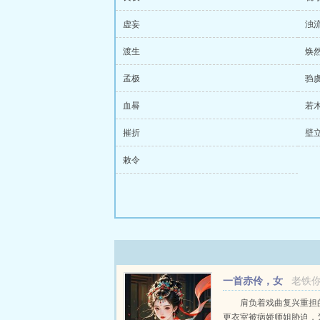
虚妄
浊
渡生
焕
孟极
驺
血晷
若
摧折
壁
敕令
一首赤伶，女
老铁
装的我被病娇师姐盯
肩负着戏曲复兴重担
更衣室被病娇师姐胁迫，