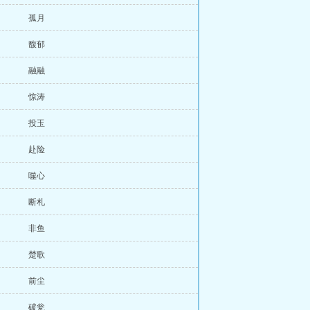
孤月
馥郁
融融
惊涛
投玉
赴险
噬心
断札
非鱼
楚歌
前尘
破瓮