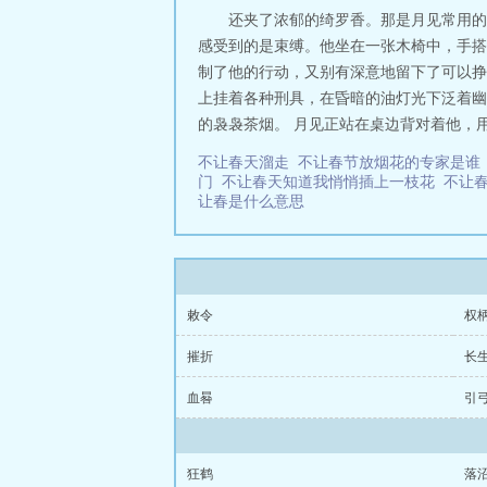
还夹了浓郁的绮罗香。那是月见常用的
感受到的是束缚。他坐在一张木椅中，手搭
制了他的行动，又别有深意地留下了可以挣
上挂着各种刑具，在昏暗的油灯光下泛着幽
的袅袅茶烟。 月见正站在桌边背对着他，用
不让春天溜走
不让春节放烟花的专家是
门
不让春天知道我悄悄插上一枝花
不让
让春是什么意思
敕令
权
摧折
长
血晷
引
狂鹤
落