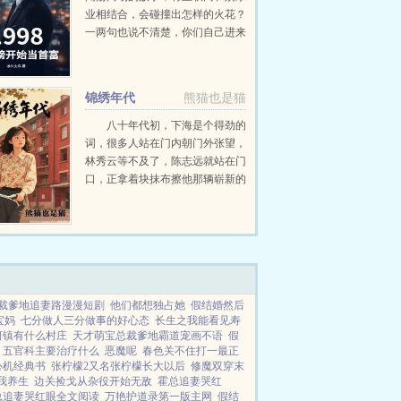
业相结合，会碰撞出怎样的火花？
一两句也说不清楚，你们自己进来
看吧另书名是编辑起的，如有不
同，全怪他。...
锦绣年代
熊猫也是猫
八十年代初，下海是个得劲的
词，很多人站在门内朝门外张望，
林秀云等不及了，陈志远就站在门
口，正拿着块抹布擦他那辆崭新的
二八永久自行车的大梁，擦得锃
亮，映着灯光晃眼。票子要足，路
子嘛…哥有！...
裁爹地追妻路漫漫短剧
他们都想独占她
假结婚然后
宝妈
七分做人三分做事的好心态
长生之我能看见寿
河镇有什么村庄
天才萌宝总裁爹地霸道宠画不语
假
五官科主要治疗什么
恶魔呢
春色关不住打一最正
心机经典书
张柠檬2又名张柠檬长大以后
修魔双穿末
我养生
边关捡戈从杂役开始无敌
霍总追妻哭红
总追妻哭红眼全文阅读
万艳护道录第一版主网
假结