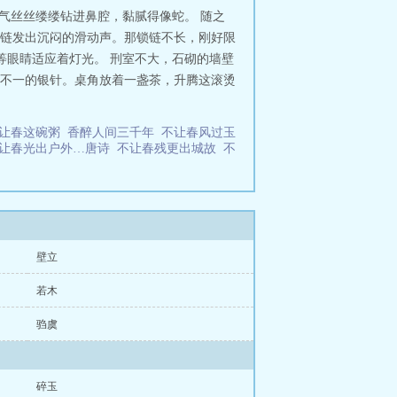
气丝丝缕缕钻进鼻腔，黏腻得像蛇。 随之
链发出沉闷的滑动声。那锁链不长，刚好限
等眼睛适应着灯光。 刑室不大，石砌的墙壁
不一的银针。桌角放着一盏茶，升腾这滚烫
让春这碗粥
香醉人间三千年
不让春风过玉
让春光出户外…唐诗
不让春残更出城故
不
壁立
若木
驺虞
碎玉