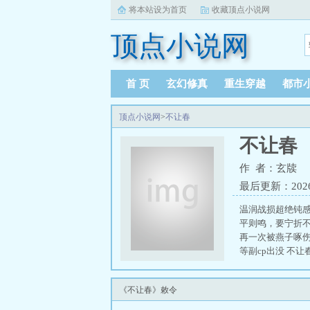
将本站设为首页
收藏顶点小说网
顶点小说网
首 页
玄幻修真
重生穿越
都市
顶点小说网
>
不让春
不让春
作 者：玄牍
最后更新：2026-0
温润战损超绝钝
平则鸣，要宁折
再一次被燕子啄
等副cp出没 不让
《不让春》敕令