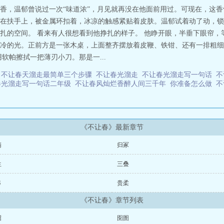
香，温郁曾说过一次“味道浓”，月见就再没在他面前用过。可现在，这香
在扶手上，被金属环扣着，冰凉的触感紧贴着皮肤。温郁试着动了动，锁
扎的空间。 看来有人很想看到他挣扎的样子。 他睁开眼，半垂下眼帘，
冷的光。正前方是一张木桌，上面整齐摆放着皮鞭、铁钳、还有一排粗细
软帕擦拭一把薄刃小刀。那是一...
谁
不让春天溜走最简单三个步骤
不让春光溜走
不让春光溜走写一句话
不
春光溜走写一句话二年级
不让春风灿烂香醉人间三千年
你准备怎么做
不
《不让春》最新章节
柄
归冢
生
三叠
弓
贵柔
《不让春》章节列表
沼
囹圄