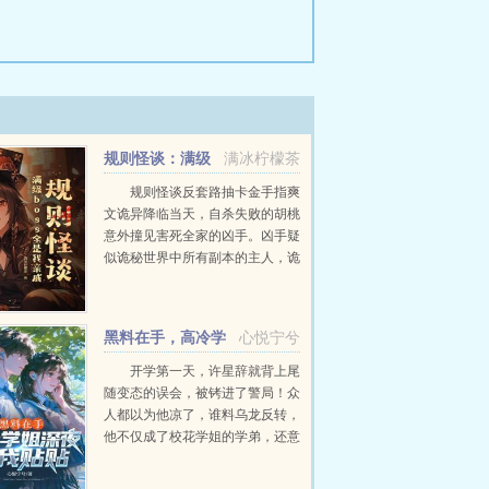
规则怪谈：满级
满冰柠檬茶
boss全是我亲戚
规则怪谈反套路抽卡金手指爽
文诡异降临当天，自杀失败的胡桃
意外撞见害死全家的凶手。凶手疑
似诡秘世界中所有副本的主人，诡
力超强。大敌当前，副本开启，新
手胡桃发誓要通关升级缉拿凶手两
手抓。谁知刚进入诡秘世界，胡桃
黑料在手，高冷学
心悦宁兮
便被玩家集体追...
姐深夜和我贴贴
开学第一天，许星辞就背上尾
随变态的误会，被铐进了警局！众
人都以为他凉了，谁料乌龙反转，
他不仅成了校花学姐的学弟，还意
外掌握了她的小秘密！全校都知
道，高冷学姐江清漫不近人情，从