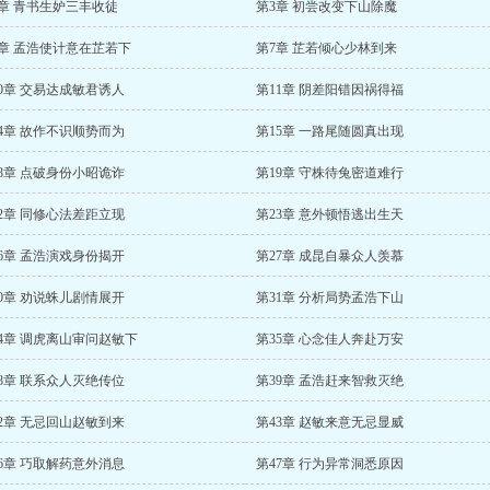
2章 青书生妒三丰收徒
第3章 初尝改变下山除魔
6章 孟浩使计意在芷若下
第7章 芷若倾心少林到来
0章 交易达成敏君诱人
第11章 阴差阳错因祸得福
4章 故作不识顺势而为
第15章 一路尾随圆真出现
8章 点破身份小昭诡诈
第19章 守株待兔密道难行
2章 同修心法差距立现
第23章 意外顿悟逃出生天
6章 孟浩演戏身份揭开
第27章 成昆自暴众人羡慕
0章 劝说蛛儿剧情展开
第31章 分析局势孟浩下山
4章 调虎离山审问赵敏下
第35章 心念佳人奔赴万安
8章 联系众人灭绝传位
第39章 孟浩赶来智救灭绝
2章 无忌回山赵敏到来
第43章 赵敏来意无忌显威
6章 巧取解药意外消息
第47章 行为异常洞悉原因