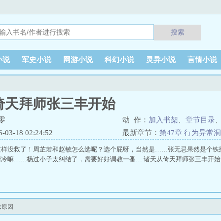
搜索
小说
军史小说
网游小说
科幻小说
灵异小说
言情小说
倚天拜师张三丰开始
零
动 作：
加入书架
、
章节目录
3-18 02:24:52
最新章节：
第47章 行为异常
这样没救了！周芷若和赵敏怎么选呢？选个屁呀，当然是……张无忌果然是个铁
清冷嘛……杨过小子太纠结了，需要好好调教一番… 诸天从倚天拜师张三丰开始
悉原因