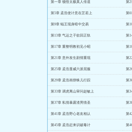
第一章 顿悟太极真人传道
第
第5章 孟浩使计意在芷若上
第
第9章 蝠王现身暗中交易
第1
第13章 气运之子欲回正轨
第1
第17章 重整明教初见小昭
第1
第21章 意外发生剧情重现
第2
第25章 孟浩显威六派屈服
第2
第29章 孟浩画饼蛛儿行踪
第3
第33章 调虎离山审问赵敏上
第3
第37章 私情暴露渣男情圣
第3
第41章 孟浩野心老友相认
第4
第45章 孟浩赶来识破毒计
第4