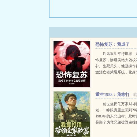
恐怖复苏：我成了
SSSSS亡者召唤师
许风重生平行世界，
怖复苏，惨遭美艳大凶校
补。生死关头，他骚操作
激活亡者荣耀系统，化身S
亡者召唤师！残血反杀？
始！杀神白起听令！魔神
临！倾国佳丽巾帼女帝，
重生1983：我靠打
使！齐天大圣？二郎真君..
猎带领全家致富
前世坐拥亿万家财却
老，一睁眼竟重生回到20
1983年的东北山村。此
是那个为救兄弟被野猪撞
子，而一年后，父亲与挚
将因工厂事故双双殒命，