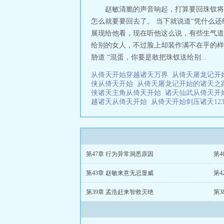
赵敏清脆的声音响起，打算要回珠钗将
怎么就要要回去了。 当下就说道“凭什么
展现给他看，现在听他这么说，有些生气道
给别的女人，不过脸上却装作满不在乎的样
胁道 “混蛋，你要是敢把珠钗送给别...
从倚天开始穿越诸天万界
从倚天屠龙记开
侠从倚天开始
从倚天屠龙记开始的诸天
侠诸天主角从倚天开始
诸天仙武从倚天
越诸天从倚天开始
从倚天开始剑压诸天12
第47章 行为异常洞悉原因
第4
第43章 赵敏来意无忌显威
第4
第39章 孟浩赶来智救灭绝
第3