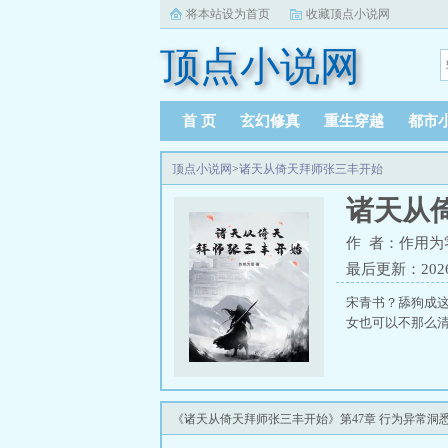
将本站设为首页
收藏顶点小说网
顶点小说网
首 页
玄幻修真
重生穿越
都市
顶点小说网
>
诸天从倚天拜师张三丰开始
诸天从
作 者：作用为
最后更新：2026-0
宋青书？舔狗成
女也可以不那么
《诸天从倚天拜师张三丰开始》第47章 行为异常洞