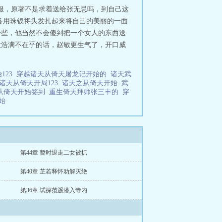
服，原著不是求着送给张无忌吗，到自己这
准备用珠钗将头发扎起来将自己的美丽的一面
一些，他当然不会傻到把一个女人的东西送
孟浩满不在乎的话，赵敏更生气了，开口威
123
穿越诸天从倚天屠龙记开始的
诸天武
诸天从倚天开局123
诸天之从倚天开始
武
从倚天开始签到
重生倚天拜师张三丰的
穿
开始
第44章 暂时退走二女被抓
第40章 芷若释怀劝解灭绝
第36章 试探范遥潜入寺内