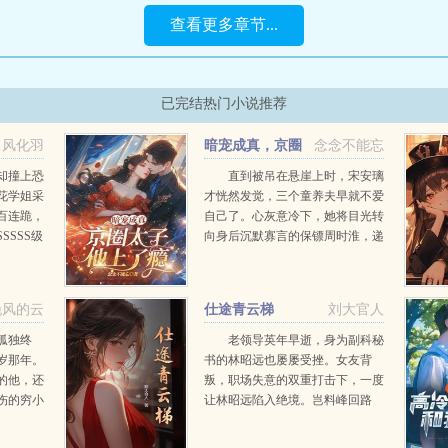
查看更多章节...
已完结热门小说推荐
风化羽
暗宠成真，京圈
念念不能忘
太子他上了瘾
却撞上恐
直到被吊在悬崖上时，宋安璃
花学姐采
才恍然发觉，三个童养夫早就不爱
百连跪，
自己了。心灰意冷下，她将目光转
SSSS级
向身后沉默寡言的保镖周时淮，递
只是开
出一纸协议。和我结婚，三年后给
吕布降
你一个亿。男人垂眸掩住眼底暗
皆可驱
涌，哑声应下好。没人知道，这位
晚风的云
仕途青云梯
刘大官人
.
看似卑微的保镖，实...
孤独终
老领导英年早逝，身为副科秘
岁那年。
书的林昭远也屡屡受挫。女友背
时的他，还
叛，职场失意的双重打击下，一度
伤的穷小
让林昭远陷入绝境。岂料峰回路
友的父亲
转，偶然救下的美女领导，让他继
母亲随之
续担任县长秘书一职！官场生存，