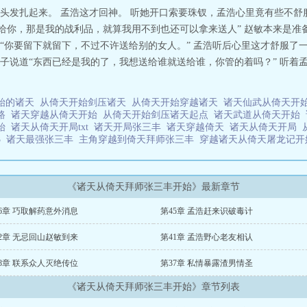
头发扎起来。 孟浩这才回神。 听她开口索要珠钗，孟浩心里竟有些不舒
还给你，那是我的战利品，就算我用不到也还可以拿来送人” 赵敏本来是
“你要留下就留下，不过不许送给别的女人。” 孟浩听后心里这才舒服了
子说道“东西已经是我的了，我想送给谁就送给谁，你管的着吗？” 听着
始的诸天
从倚天开始剑压诸天
从倚天开始穿越诸天
诸天仙武从倚天开始
之路
诸天穿越从倚天开始
从倚天开始剑压诸天起点
诸天武道从倚天开始
开始
诸天从倚天开局txt
诸天开局张三丰
诸天穿越倚天
诸天从倚天开局
3
诸天最强张三丰
主角穿越到倚天拜师张三丰
穿越诸天从倚天屠龙记
《诸天从倚天拜师张三丰开始》最新章节
6章 巧取解药意外消息
第45章 孟浩赶来识破毒计
2章 无忌回山赵敏到来
第41章 孟浩野心老友相认
8章 联系众人灭绝传位
第37章 私情暴露渣男情圣
《诸天从倚天拜师张三丰开始》章节列表