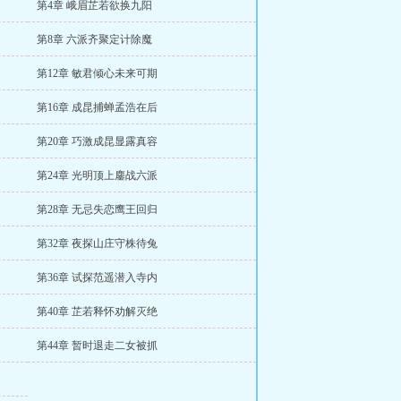
第4章 峨眉芷若欲换九阳
第8章 六派齐聚定计除魔
第12章 敏君倾心未来可期
第16章 成昆捕蝉孟浩在后
第20章 巧激成昆显露真容
第24章 光明顶上鏖战六派
第28章 无忌失恋鹰王回归
第32章 夜探山庄守株待兔
第36章 试探范遥潜入寺内
第40章 芷若释怀劝解灭绝
第44章 暂时退走二女被抓