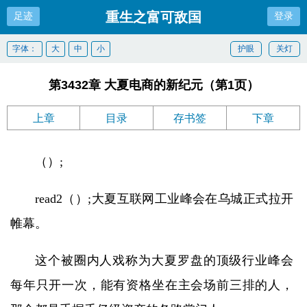
重生之富可敌国
足迹
登录
字体：
大
中
小
护眼
关灯
第3432章 大夏电商的新纪元（第1页）
上章
目录
存书签
下章
（）;
read2（）;大夏互联网工业峰会在乌城正式拉开
帷幕。
这个被圈内人戏称为大夏罗盘的顶级行业峰会
每年只开一次，能有资格坐在主会场前三排的人，